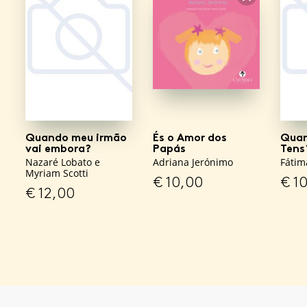
FAVORITO
Quando meu irmão
És o Amor dos
Quan
vai embora?
Papás
Tens
Nazaré Lobato e
Adriana Jerónimo
Fátim
Myriam Scotti
€
10,00
€
10
€
12,00