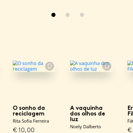
FAVORITO
FAVORITO
O sonho da
A vaquinha
E
reciclagem
dos olhos de
F
luz
Rita Sofia Ferreira
Fá
Noely Dalberto
€
10,00
€