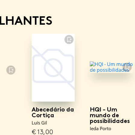
ELHANTES
FAVORITO
FAVORITO
FAVORITO
Abecedário da
HQI - Um
Cortiça
mundo de
possibilidades
Luís Gil
Ieda Porto
€
13,00