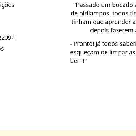
ições
"Passado um bocado a 
de pirilampos, todos 
tinham que aprender a 
depois fazerem 
2209-1
- Pronto! Já todos sab
os
esqueçam de limpar as 
bem!"