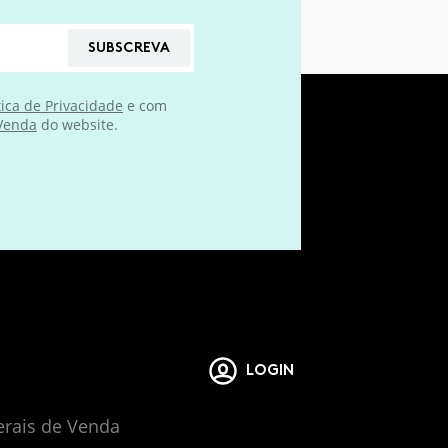
SUBSCREVA
tica de Privacidade
e com
 Venda
do website.
LOGIN
erais de Venda