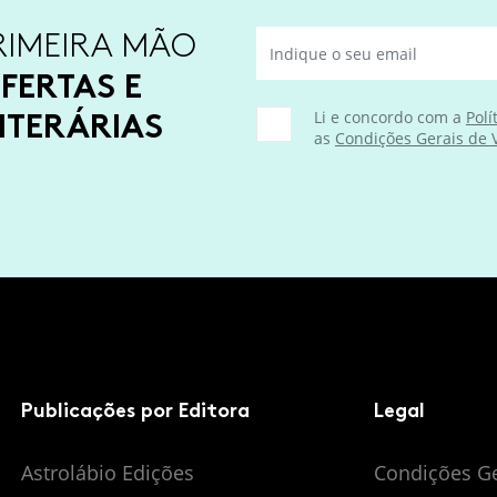
RIMEIRA MÃO
FERTAS E
ITERÁRIAS
Li e concordo com a
Polí
as
Condições Gerais de
Publicações por Editora
Legal
Astrolábio Edições
Condições G