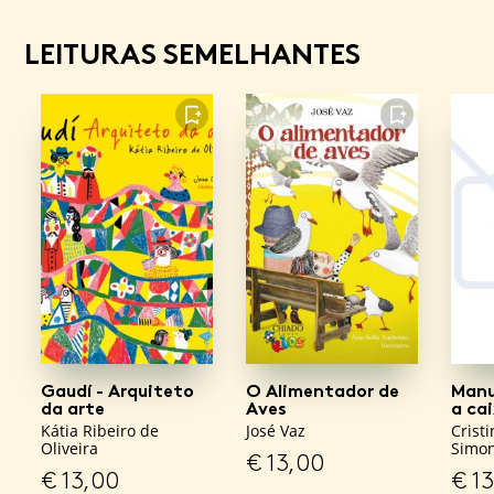
LEITURAS SEMELHANTES
FAVORITO
FAVORITO
Gaudí - Arquiteto
O Alimentador de
Manu
da arte
Aves
a ca
Kátia Ribeiro de
José Vaz
Crist
Oliveira
Simo
€
13,00
€
13,00
€
13