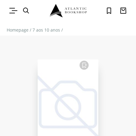
Homepage
/
7 aos 10 anos
/
FAVORITO