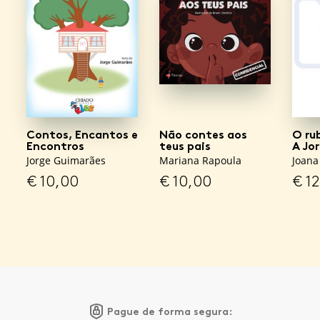
Contos, Encantos e
Não contes aos
O ru
Encontros
teus pais
A Jo
Jorge Guimarães
Mariana Rapoula
Joana
€
10,00
€
10,00
€
12
Pague de forma segura: