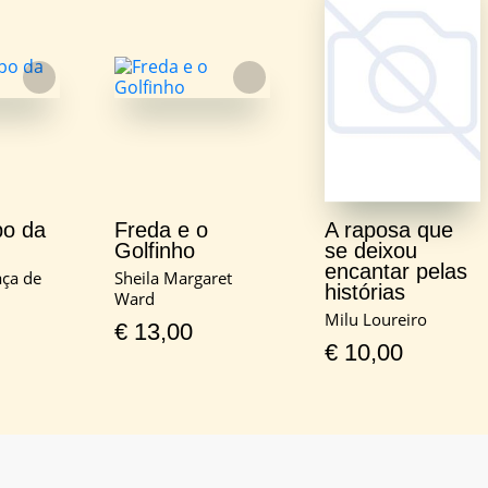
FAVORITO
FAVORITO
po da
Freda e o
A raposa que
Golfinho
se deixou
encantar pelas
aça de
Sheila Margaret
histórias
Ward
Milu Loureiro
€
13,00
€
10,00