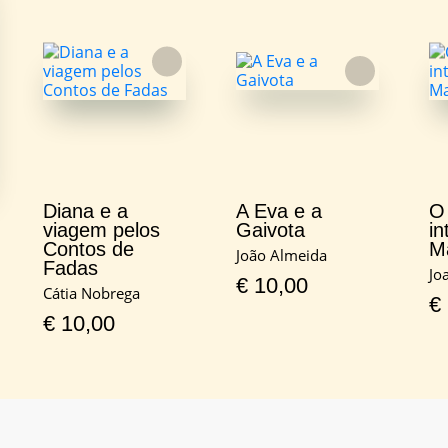
FAVORITO
FAVORITO
Diana e a
A Eva e a
O 
viagem pelos
Gaivota
in
Contos de
M
João Almeida
Fadas
Jo
€
10,00
Cátia Nobrega
€
€
10,00