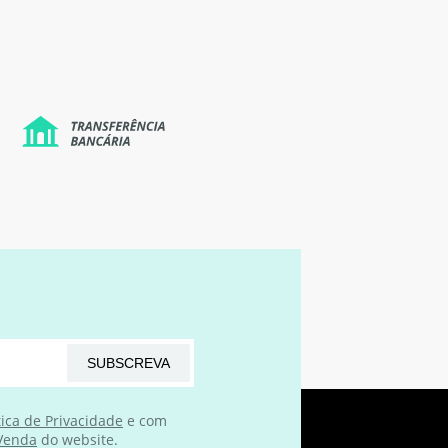
SUBSCREVA
tica de Privacidade
e com
 Venda
do website.