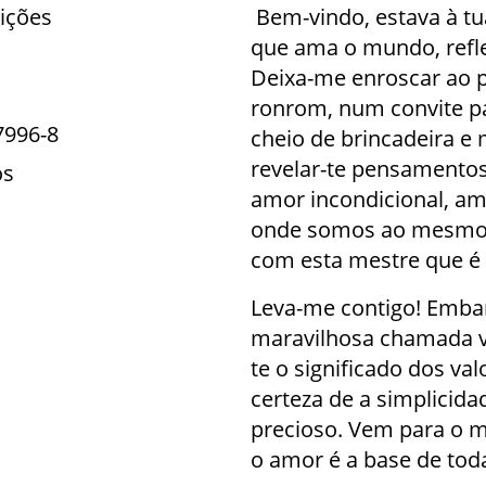
ições
Bem-vindo, estava à tu
que ama o mundo, reflet
Deixa-me enroscar ao p
ronrom, num convite p
7996-8
cheio de brincadeira e 
revelar-te pensamentos
os
amor incondicional, am
onde somos ao mesmo 
com esta mestre que é 
Leva-me contigo! Emba
maravilhosa chamada vi
te o significado dos va
certeza de a simplicida
precioso. Vem para o m
o amor é a base de toda