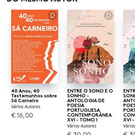
FAVORITO
FAVORITO
40 Anos, 40
ENTRE O SONO E O
ENTR
Testemunhos sobre
SONHO -
SON
Sá Carneiro
ANTOLOGIA DE
ANT
POESIA
POES
Vários Autores
PORTUGUESA
POR
€
16,00
CONTEMPORÂNEA
CON
XVI - TOMO I
XVI 
Vários Autores
Vário
€
30,00
€
3