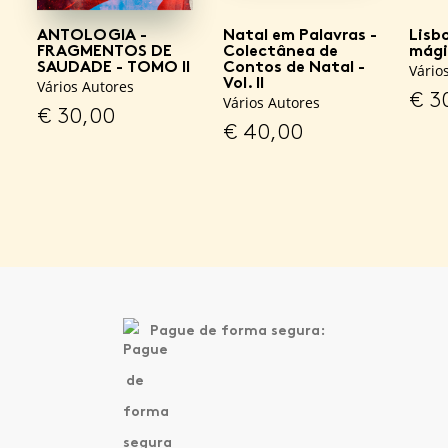
ANTOLOGIA -
Natal em Palavras -
Lisb
FRAGMENTOS DE
Colectânea de
mági
SAUDADE - TOMO II
Contos de Natal -
Vário
Vol. II
Vários Autores
€
3
Vários Autores
€
30,00
€
40,00
Pague de forma segura: