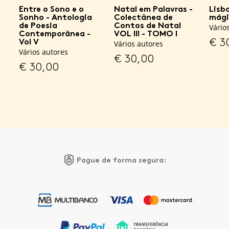
Entre o Sono e o
Natal em Palavras -
Lisb
Sonho - Antologia
Colectânea de
mági
de Poesia
Contos de Natal
Vário
Contemporânea -
VOL III - TOMO I
€
3
Vol V
Vários autores
Vários autores
€
30,00
€
30,00
Pague de forma segura: