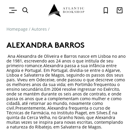
Homepage
/
Autores
/
ALEXANDRA BARROS
Ana Alexandra de Oliveira e Barros nasce em Lisboa no ano
de 1981, escrevendo aos 24 anos o que intitula de seu
primeiro romance.Alexandra passa a sua infância entre
Angola e Portugal. Em Portugal, dividia-se entre o Algarve,
Lisboa e Salvaterra de Magos, seguindo os passos dos seus
pais. Viveu em Odeceixe, onde passou o que descreve como
os melhores anos da sua vida; em Portimão frequentou o
ensino secundário.Em 2004 resolve ingressar no Exército,
onde se mantém durante os seis anos de contrato, e onde
passa os anos que a complementam como mulher e como
cidadã, até retornar ao mundo, novamente como
civil.Presentemente, Alexandra frequenta o curso de
Técnicas de Farmácia, no Instituto Piaget, em Silves.É na
quinta da Cerca Velha, no Granho Novo, que Alexandra
muitas vezes se inspira para novas escritas, contemplando
a natureza do Ribatejo, em Salvaterra de Magos.