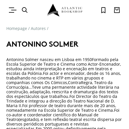
Homepage
/
Autores
/
ANTONINO SOLMER
Antonino Solmer nasceu em Lisboa em 1950Formado pela
Escola Superior de Teatro e Cinema como Actor-Encenador,
estudou ainda interpretação e encenação em teatros e
escolas da Polónia.Foi actor e encenador, desde os 16 anos,
trabalhando no cinema e RTP em vários grupoos e
companhias comos Os Cómicos,ContraRegra, Teatro da
Cornucópia...Teve uma permanente actividade literária na
construção, adaptação, reescrita e dramaturgia dos textos
dos espectáculos que trabalhou.Foi Director do Teatro da
Trindade e integrou a direcção do Teatro Nacional de D.
Maria II.Foi professor de teatro durante mais de 20 anos,
nomeadamente na Escola Superior de Teatro e Cinema.Foi
co-autor e coordenador científico do Manual de
Teatro(esgotado), e tem reflexão teatral escrita dispersa por
diversos periódicos portugueses e revistas
especializadas.Em 2000 optou definitivamente pela