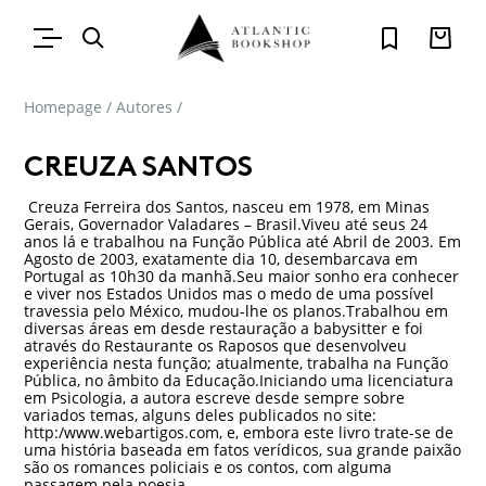
Homepage
/
Autores
/
CREUZA SANTOS
Creuza Ferreira dos Santos, nasceu em 1978, em Minas
Gerais, Governador Valadares – Brasil.Viveu até seus 24
anos lá e trabalhou na Função Pública até Abril de 2003. Em
Agosto de 2003, exatamente dia 10, desembarcava em
Portugal as 10h30 da manhã.Seu maior sonho era conhecer
e viver nos Estados Unidos mas o medo de uma possível
travessia pelo México, mudou-lhe os planos.Trabalhou em
diversas áreas em desde restauração a babysitter e foi
através do Restaurante os Raposos que desenvolveu
experiência nesta função; atualmente, trabalha na Função
Pública, no âmbito da Educação.Iniciando uma licenciatura
em Psicologia, a autora escreve desde sempre sobre
variados temas, alguns deles publicados no site:
http:/www.webartigos.com, e, embora este livro trate-se de
uma história baseada em fatos verídicos, sua grande paixão
são os romances policiais e os contos, com alguma
passagem pela poesia.