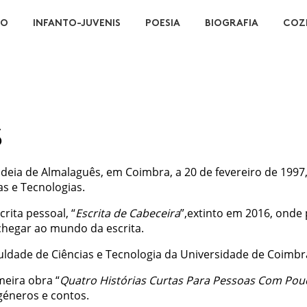
ÃO
INFANTO-JUVENIS
POESIA
BIOGRAFIA
COZ
S
ldeia de Almalaguês, em Coimbra, a 20 de fevereiro de 1997,
s e Tecnologias.
crita pessoal, “
Escrita de Cabeceira
”,extinto em 2016, onde
chegar ao mundo da escrita.
ldade de Ciências e Tecnologia da Universidade de Coimbr
meira obra “
Quatro Histórias Curtas Para Pessoas Com Po
géneros e contos.