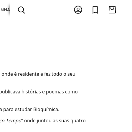
INHA
ARTES E ESPECTÁCULOS
ANTOLOGIAS
 onde é residente e fez todo o seu
 publicava histórias e poemas como
a para estudar Bioquímica.
uco Tempo
” onde juntou as suas quatro