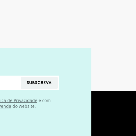
SUBSCREVA
tica de Privacidade
e com
 Venda
do website.