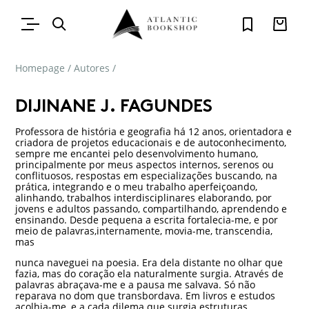
Homepage
/
Autores
/
DIJINANE J. FAGUNDES
Professora de história e geografia há 12 anos, orientadora e
criadora de projetos educacionais e de autoconhecimento,
sempre me encantei pelo desenvolvimento humano,
principalmente por meus aspectos internos, serenos ou
conflituosos, respostas em especializações buscando, na
prática, integrando e o meu trabalho aperfeiçoando,
alinhando, trabalhos interdisciplinares elaborando, por
jovens e adultos passando, compartilhando, aprendendo e
ensinando. Desde pequena a escrita fortalecia-me, e por
meio de palavras,internamente, movia-me, transcendia,
mas
nunca naveguei na poesia. Era dela distante no olhar que
fazia, mas do coração ela naturalmente surgia. Através de
palavras abraçava-me e a pausa me salvava. Só não
reparava no dom que transbordava. Em livros e estudos
acolhia-me, e a cada dilema que surgia estruturas,