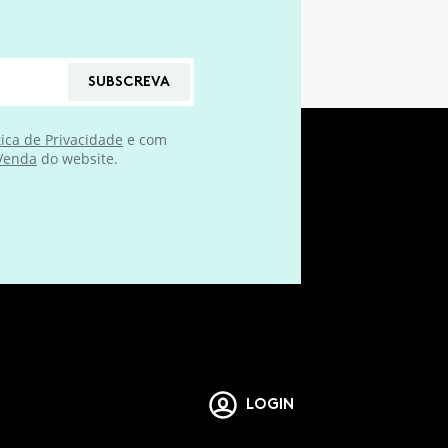
SUBSCREVA
tica de Privacidade
e com
 Venda
do website.
LOGIN