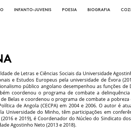
ÃO
INFANTO-JUVENIS
POESIA
BIOGRAFIA
COZ
NA
culdade de Letras e Ciências Sociais da Universidade Agosti
ais e Es­tudos Europeus pela universidade de Évora (2010)
ionalismo público an­golano desempenhou as funções de Di­
am­bém coordenou o programa de comba­te a delinquência 
e Belas e coorde­nou o programa de combate a pobreza (20
 Política de Angola (CECPA) em 2004 e 2006. O autor é a
ela Uni­versidade do Minho, têm participações em conferê
a (2016 e 2019), é Co­ordenador do Núcleo do Sindicato do
idade Agostinho Neto (2013 e 2018).