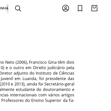
INHA
ARTES E ESPECTÁCULOS
ANTOLOGIAS
nho Neto (2006), Francisco Gina têm dois
 e o outro em Direito ju­diciário pela
retor adjunto do Instituto de Ciências
juvenil em Luanda, foi presidente das
10 e 2013), ainda foi Secretário-ge­ral
tualmente es­tudante do doutoramento e
ncias internacionais com vários artigos
s Professores do Ensino Superior da Fa­