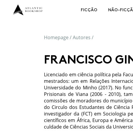
FICÇÃO
NÃO-FICÇ
Homepage
/
Autores
/
FRANCISCO GI
Licenciado em ciência política pela Fa­
mestrados: um em Relações Internacion
Universidade do Minho (2017). No func
Prisionais de Viana (2006 - 2010), t
comissões de mora­dores do município d
do Circulo dos Estudantes de Ci­ência
investiga­dor da (FCT) em Sociologia p
científicos em África, Europa e Améric
culdade de Ciências Sociais da Univer­s