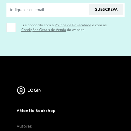
SUBSCREVA
Li e concordo com a
Política de Privacidade
e com as
Condições Gerais de Venda
do website.
LOGIN
Atlantic Bookshop
Autores