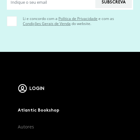
SUBSCREVA
Li e concordo com a
Política de Privacidade
e com as
Condições Gerais de Venda
do website.
LOGIN
Atlantic Bookshop
Autores