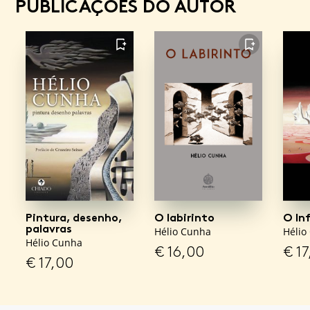
PUBLICAÇÕES DO AUTOR
FAVORITO
FAVORITO
Pintura, desenho,
O labirinto
O In
palavras
Hélio Cunha
Hélio
Hélio Cunha
€
16,00
€
17
€
17,00