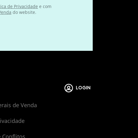
tica de Privacidade
e com
 Venda
do website.
LOGIN
erais de Venda
rivacidade
 Conflitos