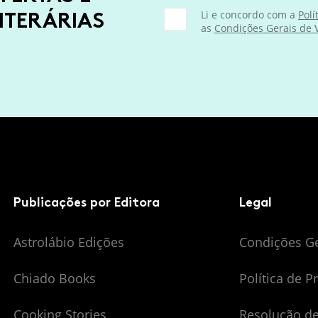
ITERÁRIAS
Li e concordo com a
Polí
as
Condições Gerais de
Publicações por Editora
Legal
Astrolábio Edições
Condições G
Chiado Books
Política de P
Cooking Stories
Resolução de