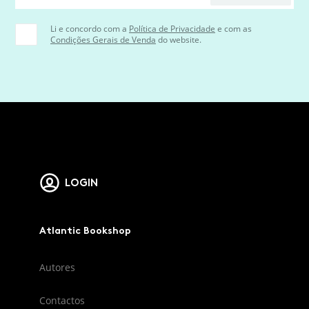
Li e concordo com a
Política de Privacidade
e com as
Condições Gerais de Venda
do website.
LOGIN
Atlantic Bookshop
Autores
Contactos