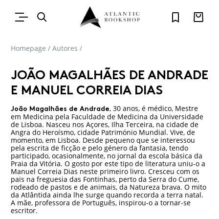
Homepage
/
Autores
/
JOÃO MAGALHÃES DE ANDRADE
E MANUEL CORREIA DIAS
, 30 anos, é médico, Mestre
João Magalhães de Andrade
em Medicina pela Faculdade de Medicina da Universidade
de Lisboa. Nasceu nos Açores, Ilha Terceira, na cidade de
Angra do Heroísmo, cidade Património Mundial. Vive, de
momento, em Lisboa. Desde pequeno que se interessou
pela escrita de ficção e pelo género da fantasia, tendo
participado, ocasionalmente, no jornal da escola básica da
Praia da Vitória. O gosto por este tipo de literatura uniu-o a
Manuel Correia Dias neste primeiro livro. Cresceu com os
pais na freguesia das Fontinhas, perto da Serra do Cume,
rodeado de pastos e de animais, da Natureza brava. O mito
da Atlântida ainda lhe surge quando recorda a terra natal.
A mãe, professora de Português, inspirou-o a tornar-se
escritor.