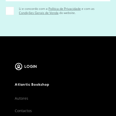
Li e concordo com a
Política de Privacidade
e com as
Condições Gerais de Venda
do website.
LOGIN
Atlantic Bookshop
Autores
Contactos