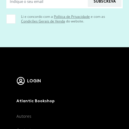
SUBSCREVA
Li e concordo com a
Política de Privacidade
e com as
Condições Gerais de Venda
do website.
LOGIN
Atlantic Bookshop
Autores