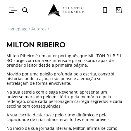
Homepage
/
Autores
/
MILTON RIBEIRO
Milton Ribeiro é um autor português que MI LTON R I B E I
RO surge com uma voz intensa e promissora, capaz de
prender o leitor desde a primeira página.
Movido por uma paixão profunda pela escrita, constrói
histórias onde a ação, o suspense e a emoção se
entrelaçam de forma envolvente.
Na sua estreia com a saga Revenant, apresenta um
universo marcado pelo mistério, pela memória e pela
redenção, onde cada personagem carrega segredos e cada
escolha tem consequências.
A sua escrita destaca-se pelo ritmo dinâmico e pela
capacidade de criar atmosferas fortes e memoráveis.
No início da sua jornada literária, Milton afirma-se como