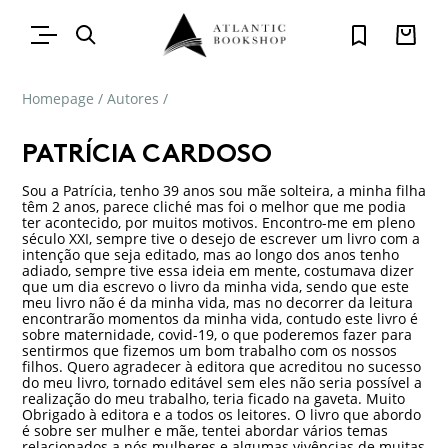
Homepage
/
Autores
/
PATRÍCIA CARDOSO
Sou a Patrícia, tenho 39 anos sou mãe solteira, a minha filha
têm 2 anos, parece cliché mas foi o melhor que me podia
ter acontecido, por muitos motivos. Encontro-me em pleno
século XXI, sempre tive o de­sejo de escrever um livro com a
in­tenção que seja editado, mas ao lon­go dos anos tenho
adiado, sempre tive essa ideia em mente, costuma­va dizer
que um dia escrevo o livro da minha vida, sendo que este
meu livro não é da minha vida, mas no decorrer da leitura
encontrarão mo­mentos da minha vida, contudo este livro é
sobre maternidade, covid-19, o que poderemos fazer para
sentir­mos que fizemos um bom trabalho com os nossos
filhos. Quero agra­decer à editora que acreditou no su­cesso
do meu livro, tornado editável sem eles não seria possível a
realiza­ção do meu trabalho, teria ficado na gaveta. Muito
Obrigado à editora e a todos os leitores. O livro que abor­do
é sobre ser mulher e mãe, tentei abordar vários temas
relacionados a nós mulheres e algumas vivências de muitas