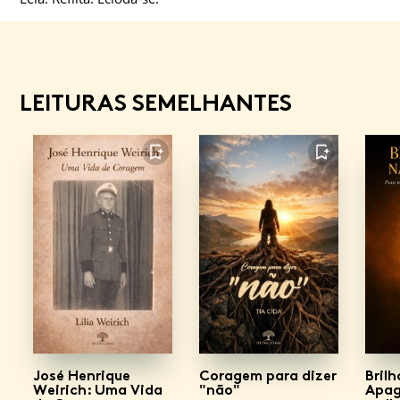
LEITURAS SEMELHANTES
FAVORITO
FAVORITO
José Henrique
Coragem para dizer
Bril
Weirich: Uma Vida
"não"
Apag