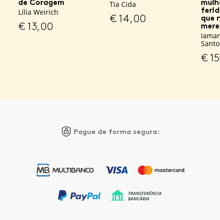
de Coragem
mulh
Tia Cida
feri
Lília Weirich
€
14,00
que 
€
13,00
mere
Iamar
Santo
€
15
Pague de forma segura: