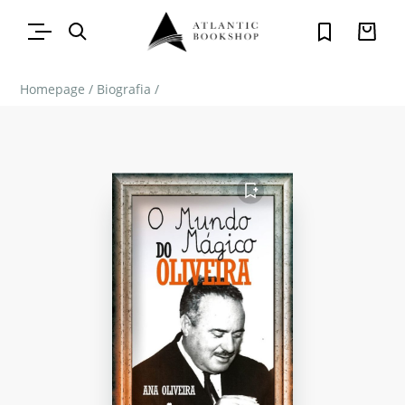
Homepage
/
Biografia
/
FAVORITO