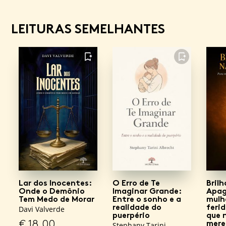
LEITURAS SEMELHANTES
FAVORITO
FAVORITO
Lar dos Inocentes:
O Erro de Te
Bril
Onde o Demônio
Imaginar Grande:
Apag
Tem Medo de Morar
Entre o sonho e a
mulh
realidade do
feri
Davi Valverde
puerpério
que 
€
18,00
mere
Stephany Tarini