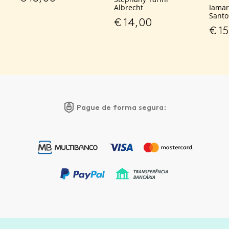
Albrecht
Iamar
Santo
€
14,00
€
15
Pague de forma segura: