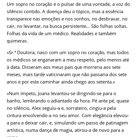
Um sopro no coração é o pulsar de uma vontade, a voz do
silêncio contido. A doença deu o tópico, mas a essência
transparece nas emoções e nos sonhos, no desbravar, no
cair, no levantar, na busca persistente… São folhas soltas.
Folhas da vida de um médico. Realidades e também
quimeras.
«Sr.ª Doutora, nasci com um sopro no coração, mas todos
os médicos se enganaram a meu respeito, pelo menos até
à data. Disseram aos meus pais que morreria aos sete
meses, mais tarde vaticinaram que não passaria dos sete
anos e por este caminhar ainda chego aos setenta.»
«Num ímpeto, Joana levantou-se dirigindo-se para o
banho, lembrando o adiantado da hora. Pé ante pé, quase
no silêncio, Alex seguiu-a e, sorrateiro, cingiu-a pela
cintura envolvendo-a no seu amor. Com elegância elevou-
a para a deixar cair, e, simulando um passo de patinagem
artística, numa dança de magia, atirou-a de novo para a