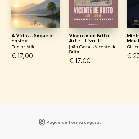
A Vida... Segue e
Vicente de Brito -
Minh
Ensina
Arte - Livro III
Meu 
Edmar Atik
João Cavaco Vicente de
Gilso
Brito
€
17,00
€
23
€
17,00
Pague de forma segura: