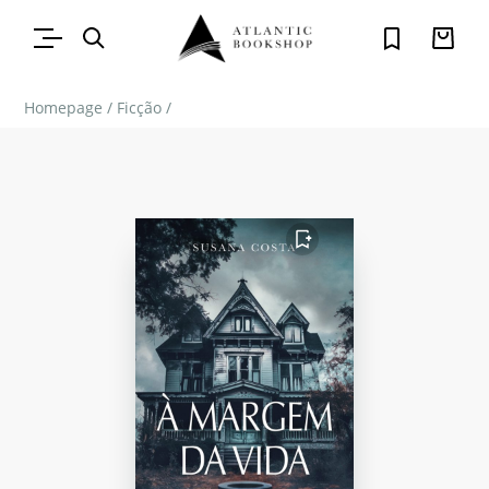
Homepage
/
Ficção
/
FAVORITO