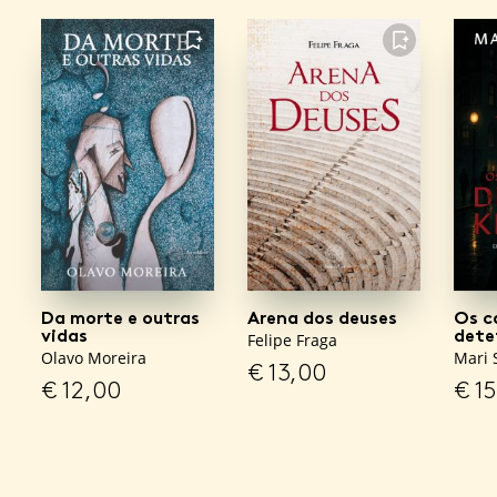
FAVORITO
FAVORITO
Da morte e outras
Arena dos deuses
Os c
vidas
dete
Felipe Fraga
Olavo Moreira
Mari S
€
13,00
€
12,00
€
15