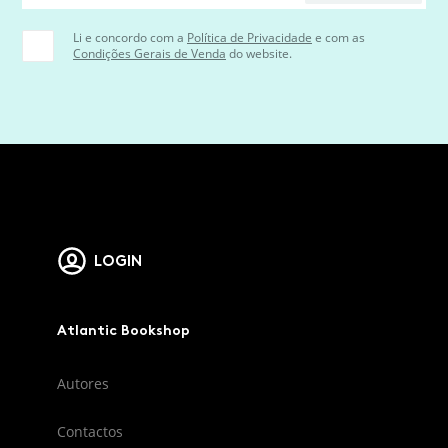
Li e concordo com a
Política de Privacidade
e com as
Condições Gerais de Venda
do website.
LOGIN
Atlantic Bookshop
Autores
Contactos