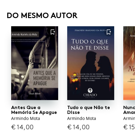
DO MESMO AUTOR
FAVORITO
FAVORITO
Antes Que a
Tudo o que Não te
Nunc
Memória Se Apague
Disse
Ama
Armindo Mota
Armindo Mota
Armi
€
14,00
€
14,00
€
15