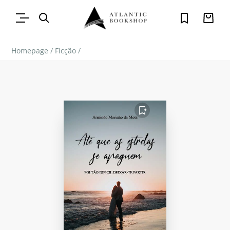
Homepage
/
Ficção
/
FAVORITO