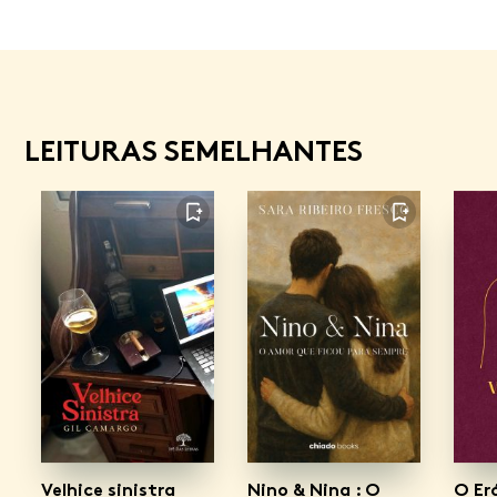
LEITURAS SEMELHANTES
FAVORITO
FAVORITO
Velhice sinistra
Nino & Nina : O
O Er