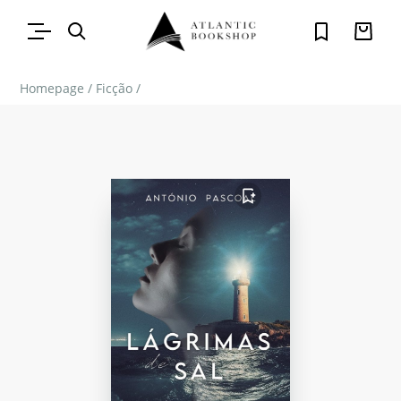
Homepage
/
Ficção
/
FAVORITO