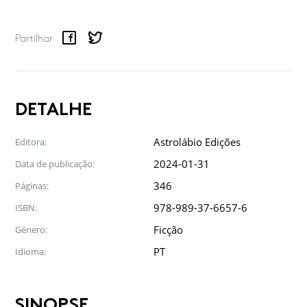
Facebook
Twitter
Google
LinkedIn
Email
Partilhar
DETALHE
Astrolábio Edições
Editora:
2024-01-31
Data de publicação:
346
Páginas:
978-989-37-6657-6
ISBN:
Ficção
Género:
PT
Idioma:
SINOPSE