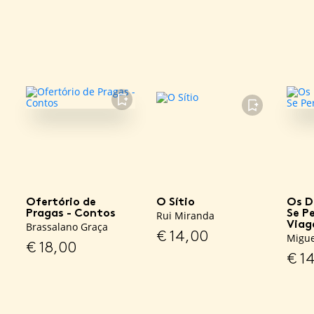
FAVORITO
FAVORITO
Ofertório de
O Sítio
Os D
Pragas - Contos
Se P
Rui Miranda
Via
Brassalano Graça
€
14,00
Migue
€
18,00
€
14