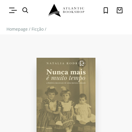
Homepage
/
Ficção
/
FAVORITO