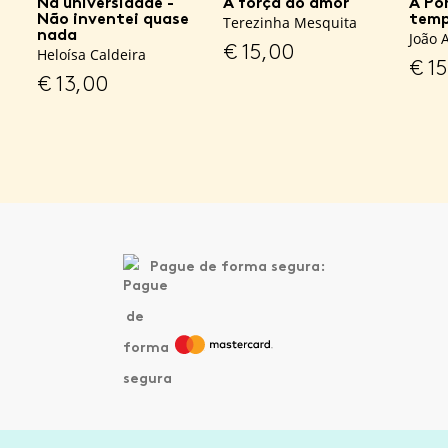
Na universidade -
A força do amor
A Po
Não inventei quase
temp
Terezinha Mesquita
nada
João 
€
15,00
Heloísa Caldeira
€
15
€
13,00
Pague de forma segura: