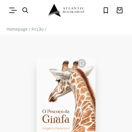
Homepage
/
Ficção
/
FAVORITO