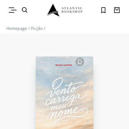
Homepage
/
Ficção
/
FAVORITO