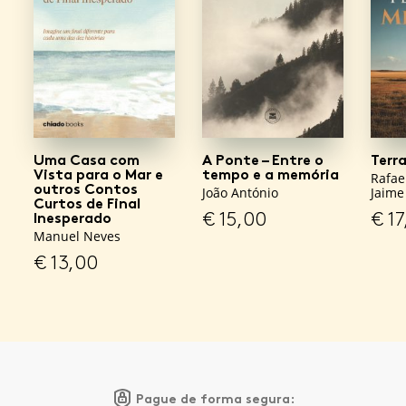
Uma Casa com
A Ponte – Entre o
Terr
Vista para o Mar e
tempo e a memória
Rafae
outros Contos
João António
Jaime
Curtos de Final
€
15,00
€
17
Inesperado
Manuel Neves
€
13,00
Pague de forma segura: