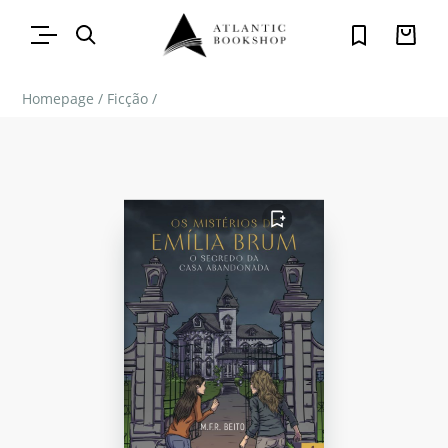
Homepage
/
Ficção
/
FAVORITO