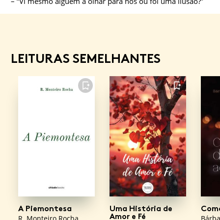
– “Vi mesmo alguém a olhar para nós ou foi uma ilusão?”
LEITURAS SEMELHANTES
FAVORITO
FAVORITO
A Piemontesa
Uma História de
Como
Amor e Fé
R. Monteiro Rocha
Bárba