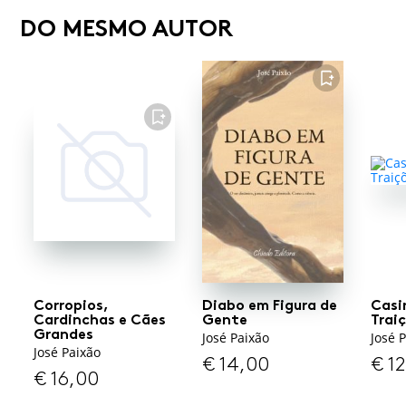
DO MESMO AUTOR
FAVORITO
FAVORITO
Corropios,
Diabo em Figura de
Casi
Cardinchas e Cães
Gente
Trai
Grandes
José Paixão
José 
José Paixão
€
14,00
€
12
€
16,00