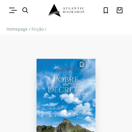
Homepage
/
Ficção
/
FAVORITO