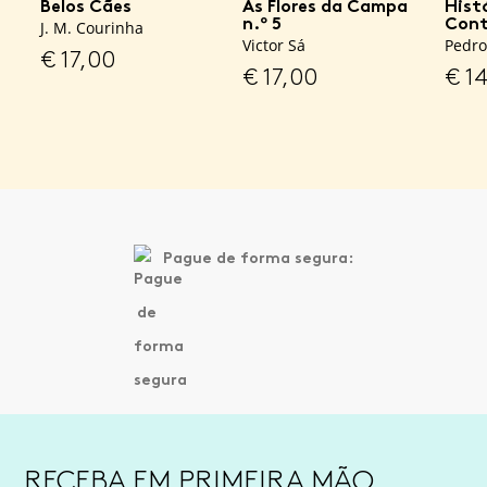
Belos Cães
As Flores da Campa
Hist
n.º 5
Cont
J. M. Courinha
Victor Sá
Pedro
€
17,00
€
17,00
€
14
Pague de forma segura:
RECEBA EM PRIMEIRA MÃO