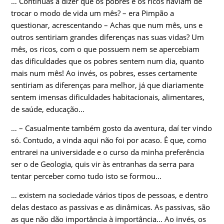
… Continuas a dizer que os pobres e os ricos haviam de
trocar o modo de vida um mês? – era Pimpão a
questionar, acrescentando – Achas que num mês, uns e
outros sentiriam grandes diferenças nas suas vidas? Um
mês, os ricos, com o que possuem nem se apercebiam
das dificuldades que os pobres sentem num dia, quanto
mais num mês! Ao invés, os pobres, esses certamente
sentiriam as diferenças para melhor, já que diariamente
sentem imensas dificuldades habitacionais, alimentares,
de saúde, educação…
… – Casualmente também gosto da aventura, daí ter vindo
só. Contudo, a vinda aqui não foi por acaso. É que, como
entrarei na universidade e o curso da minha preferência
ser o de Geologia, quis vir às entranhas da serra para
tentar perceber como tudo isto se formou...
… existem na sociedade vários tipos de pessoas, e dentro
delas destaco as passivas e as dinâmicas. As passivas, são
as que não dão importância à importância… Ao invés, os