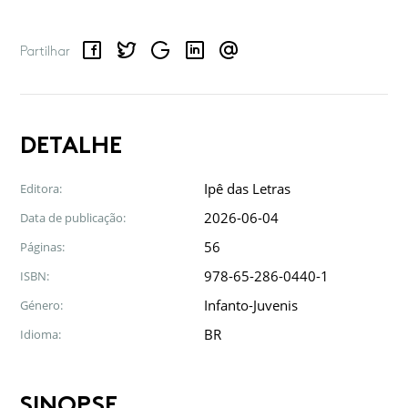
Facebook
Twitter
Google
LinkedIn
Email
Partilhar
DETALHE
Ipê das Letras
Editora:
2026-06-04
Data de publicação:
56
Páginas:
978-65-286-0440-1
ISBN:
Infanto-Juvenis
Género:
BR
Idioma:
SINOPSE