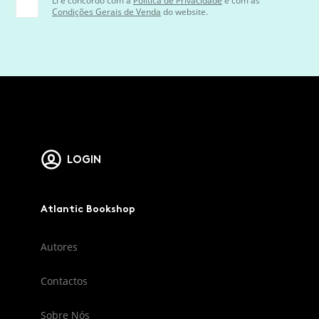
Li e concordo com a
Política de Privacidade
e com as
Condições Gerais de Venda
do website.
LOGIN
Atlantic Bookshop
Autores
Contactos
Sobre Nós