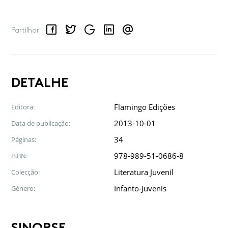
Facebook
Twitter
Google
LinkedIn
Email
Partilhar
DETALHE
Flamingo Edições
Editora:
2013-10-01
Data de publicação:
34
Páginas:
978-989-51-0686-8
ISBN:
Literatura Juvenil
Colecção:
Infanto-Juvenis
Género:
SINOPSE