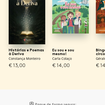
FAVORITO
Histórias e Poemas
Eu sou e sou
Bing
à Deriva
mesmo!
circo
Constança Monteiro
Carla Colaço
Géral
€
13,00
€
14,00
€
14
Pague de forma segura: