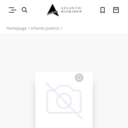
Homepage
/
Infanto-Juvenis
/
FAVORITO