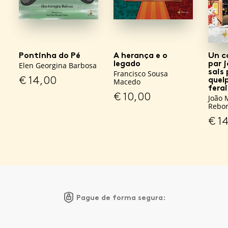
Pontinha do Pé
A herança e o
Un c
legado
par j
Elen Georgina Barbosa
sais 
Francisco Sousa
€
14,00
quel
Macedo
fera
€
10,00
João 
Rebo
€
14
Pague de forma segura: