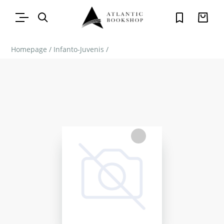
Homepage
/
Infanto-Juvenis
/
FAVORITO