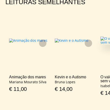
LEITURAS SEMELHANTES
FAVORITO
FAVORITO
Animação dos mares
Kevin e o Autismo
O val
sem v
Mariana Mourato Silva
Bruna Lopes
Isabe
€
11,00
€
14,00
€
14