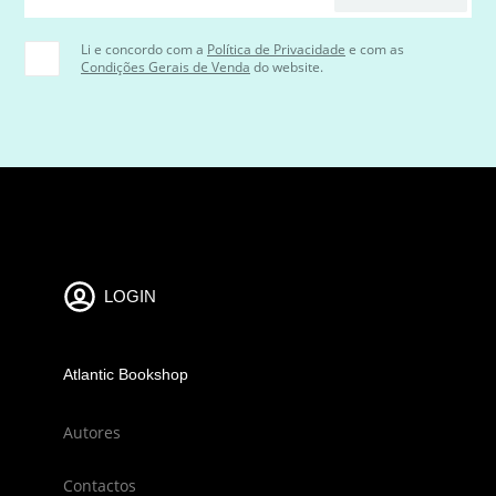
Li e concordo com a
Política de Privacidade
e com as
Condições Gerais de Venda
do website.
LOGIN
Atlantic Bookshop
Autores
Contactos