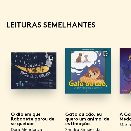
LEITURAS SEMELHANTES
FAVORITO
FAVORITO
O dia em que
Gato ou cão, eu
A Ga
Rabanete parou de
quero um animal de
Med
se queixar
estimação
Maria
Dora Mendonça
Sandra Simões da