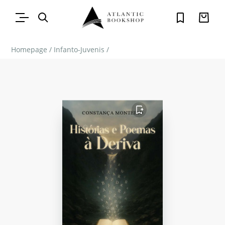
Homepage
/
Infanto-Juvenis
/
FAVORITO