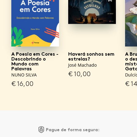
FAVORITO
A Poesia em Cores -
Haverá sonhos sem
A Br
Descobrindo o
estrelas?
o de
Mundo com
mist
José Machado
Palavras
Gato
€
10,00
NUNO SILVA
Dulcí
€
16,00
€
14
Pague de forma segura: