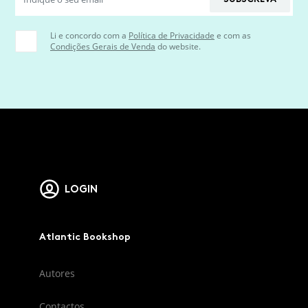
Li e concordo com a
Política de Privacidade
e com as
Condições Gerais de Venda
do website.
LOGIN
Atlantic Bookshop
Autores
Contactos