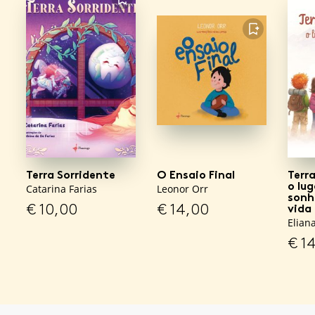
FAVORITO
FAVORITO
Terra Sorridente
O Ensaio Final
Terr
o lu
Catarina Farias
Leonor Orr
sonh
€
10,00
€
14,00
vida
Elian
€
14