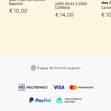
das 
Baptista
JOÃO VELEZ e JOÃO
CORREIA
Carlos
€
10,00
€
14,00
€
10
Pague de forma segura: