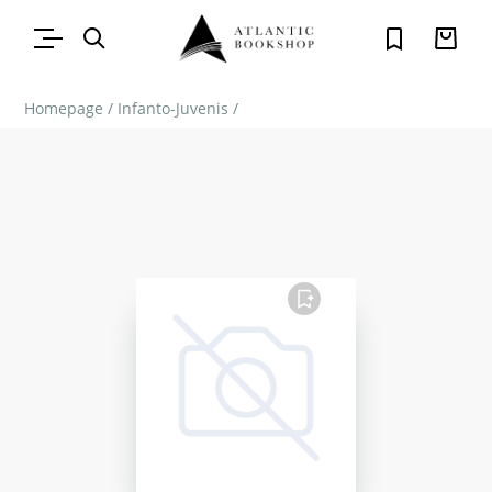
Homepage
/
Infanto-Juvenis
/
FAVORITO