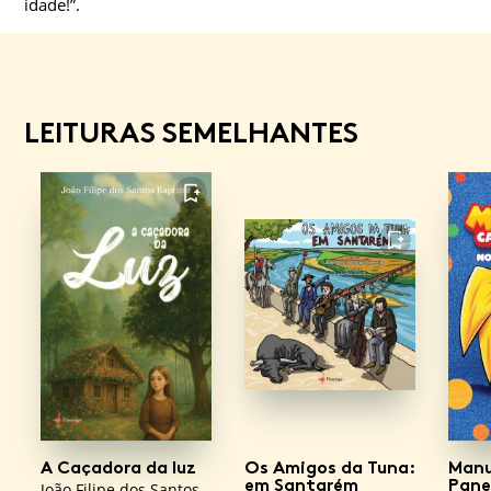
idade!”.
LEITURAS SEMELHANTES
FAVORITO
FAVORITO
A Caçadora da luz
Os Amigos da Tuna:
Manu
em Santarém
Pane
João Filipe dos Santos