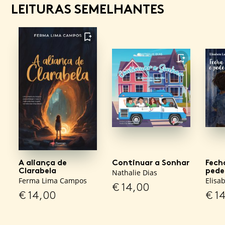
LEITURAS SEMELHANTES
FAVORITO
FAVORITO
A aliança de
Continuar a Sonhar
Fech
Clarabela
pede
Nathalie Dias
Ferma Lima Campos
Elisa
€
14,00
€
14,00
€
14