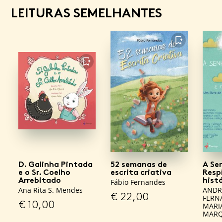
LEITURAS SEMELHANTES
FAVORITO
FAVORITO
D. Galinha Pintada
52 semanas de
A Se
e o Sr. Coelho
escrita criativa
Respi
Arrebitado
histo
Fábio Fernandes
Ana Rita S. Mendes
ANDR
€
22,00
FERN
€
10,00
MARI
MARQ