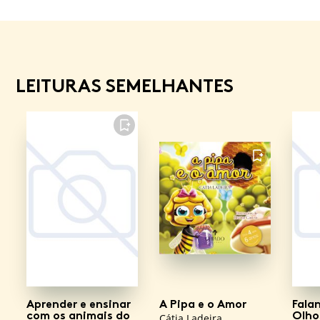
LEITURAS SEMELHANTES
FAVORITO
FAVORITO
Aprender e ensinar
A Pipa e o Amor
Fala
com os animais do
Olho
Cátia Ladeira