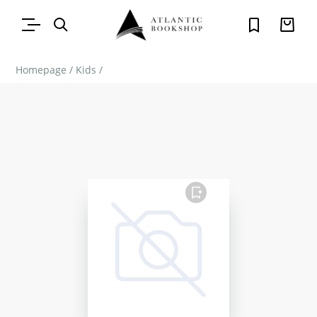
Homepage
/
Kids
/
FAVORITO