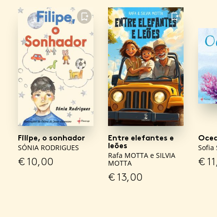
FAVORITO
FAVORITO
Filipe, o sonhador
Entre elefantes e
Ocea
leões
SÓNIA RODRIGUES
Sofia 
Rafa MOTTA e SILVIA
€
10,00
€
11
MOTTA
€
13,00