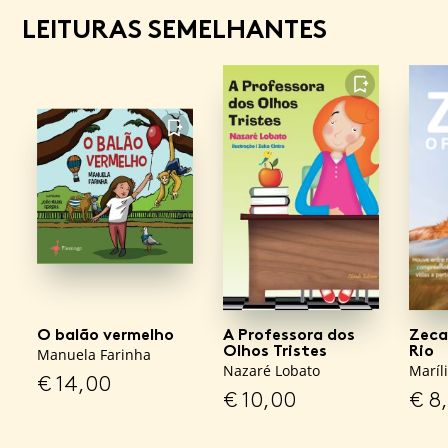
LEITURAS SEMELHANTES
FAVORITO
FAVORITO
O balão vermelho
A Professora dos
Zeca
Olhos Tristes
Rio
Manuela Farinha
Nazaré Lobato
Maríl
€
14,00
€
10,00
€
8