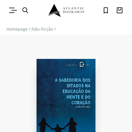
Homepage
/
Não-Ficção
/
FAVORITO