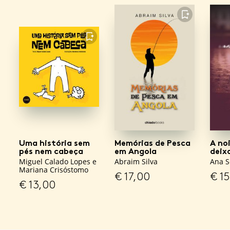
FAVORITO
FAVORITO
Uma história sem
Memórias de Pesca
A no
pés nem cabeça
em Angola
deix
Miguel Calado Lopes e
Abraim Silva
Ana S
Mariana Crisóstomo
€
17,00
€
15
€
13,00